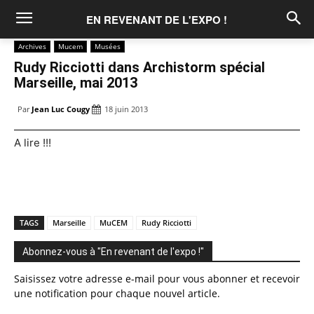
EN REVENANT DE L'EXPO !
Archives
Mucem
Musées
Rudy Ricciotti dans Archistorm spécial
Marseille, mai 2013
Par
Jean Luc Cougy
18 juin 2013
A lire !!!
TAGS
Marseille
MuCEM
Rudy Ricciotti
Abonnez-vous à "En revenant de l'expo !"
Saisissez votre adresse e-mail pour vous abonner et recevoir
une notification pour chaque nouvel article.