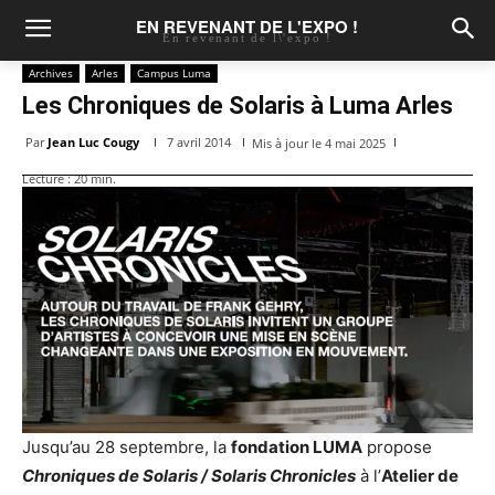
EN REVENANT DE L'EXPO !
En revenant de l\'expo !
Archives
Arles
Campus Luma
Les Chroniques de Solaris à Luma Arles
Par
Jean Luc Cougy
7 avril 2014
Mis à jour le
4 mai 2025
Lecture :
20
min.
Jusqu’au 28 septembre, la
fondation LUMA
propose
Chroniques de Solaris /
Solaris Chronicles
à l’
Atelier de