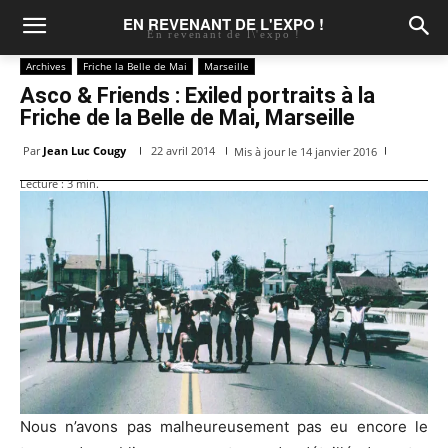
EN REVENANT DE L'EXPO !
En revenant de l\'expo !
Archives
Friche la Belle de Mai
Marseille
Asco & Friends : Exiled portraits à la
Friche de la Belle de Mai, Marseille
Par
Jean Luc Cougy
22 avril 2014
Mis à jour le
14 janvier 2016
Lecture :
3
min.
Nous n’avons pas malheureusement pas eu encore le