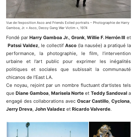
Vue de l’exposition Asco and Friends Exiled portraits – Photographie de Harry
Gamboa, Jr. « Asco, Decoy Gang War Victim », 1974
Fondé par
Harry Gamboa Jr.
,
Gronk
,
Willie F. Herrón III
et
Patssi Valdez
, le collectif
Asco
(la nausée) a pratiqué la
performance, la photographie, le film, l’intervention
urbaine et l’art public pour exprimer les inégalités
politiques et sociales que subissait la communauté
chicanos de l’East LA.
Ce noyau, rejoint par un nombre fluctuant d’artistes tels
que
Diane Gamboa
,
Marisela Norte
et
Teddy Sandoval
a
engagé des collaborations avec
Oscar Castillo
,
Cyclona
,
Jerry Dreva
,
John Valadez
et
Ricardo Valverde
.