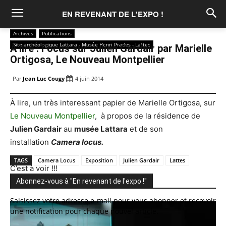
EN REVENANT DE L'EXPO !
Archives
Publications
Site archéologique Lattara - Musée Henri Prades - Lattes
À lire : Focus sur Julien Gardair par Marielle
Ortigosa, Le Nouveau Montpellier
Par
Jean Luc Cougy
4 juin 2014
À lire, un très interessant papier de Marielle Ortigosa, sur
Le Nouveau Montpellier
, à propos de la résidence de
Julien Gardair
au
musée Lattara
et de son
installation
Camera locus.
TAGS
Camera Locus
Exposition
Julien Gardair
Lattes
C’est à voir !!!
Et c’est jusqu’au 20 octobre 2014
Abonnez-vous à "En revenant de l'expo !"
Saisissez votre adresse e-mail pour vous abonner et recevoir
une notification pour chaque nouvel article.