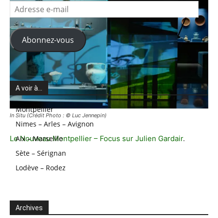
Adresse
e-
mail
Abonnez-vous
A voir à…
Montpellier
In Situ (Crédit Photo : © Luc Jennepin)
Nimes – Arles – Avignon
Le Nouveau Montpellier – Focus sur Julien Gardair
Aix – Marseille
.
Sète – Sérignan
Lodève – Rodez
Archives