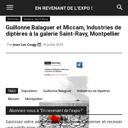
EN REVENANT DE L'EXPO !
Archives
Espace Saint-Ravy
Guillonne Balaguer et Miccam, Industries de
diptères à la galerie Saint-Ravy, Montpellier
Par
Jean Luc Cougy
19 juillet 2014
TAGS
Exposition
Guillonne Balaguer
Industries de diptères
Miccam
Montpellier
Abonnez-vous à "En revenant de l'expo !"
Saisissez votre adresse e-mail pour vous abonner et recevoir
une notification pour chaque nouvel article.