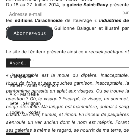
Du 18 au 27 Juillet 2014
,
la
galerie Saint-Ravy
présente
Adresse
une exposition à l’occasion de la récente publication par
e-
les
éditions L’arachnoïde
de l’ouvrage «
Industries de
mail
diptères
», écrit par Guillonne Balaguer et illustré par
Abonnez-vous
Miccam
.
Le site de l’éditeur présente ainsi ce «
recueil poétique et
graphique
» :
A voir à…
« Inacceptable est la moue du diptère. Inacceptable,
Montpellier
l’ours de foire et ses mouches garnison. Inacceptable, la
Nimes – Arles – Avignon
pantomime parasite en aplat aux visages. Où se trouve la
Aix – Marseille
question ? Où, le visage ? Escarpé, le visage, un sommet,
Sète – Sérignan
neige éternelle. Ma langue est mammifère, animal à sang
Lodève – Rodez
chaud. Ma chair, humus, et limon. En linceul de paupières
s’enroule un ver ancien dont le nom est mépris. Forant
ses galeries à même le regard, se nourrit de ma terre, de