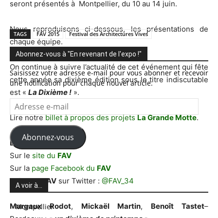
seront présentés à Montpellier, du 10 au 14 juin.
Nous reproduisons ci-dessous, les présentations de
TAGS
FAV 2015
Festival des Architectures Vives
chaque équipe.
Abonnez-vous à "En revenant de l'expo !"
On continue à suivre l’actualité de cet événement qui fête
Saisissez votre adresse e-mail pour vous abonner et recevoir
cette année sa dixième édition sous le titre indiscutable
une notification pour chaque nouvel article.
est «
La Dixième !
».
Adresse
e-
Lire notre
billet à propos des projets
La Grande Motte
.
mail
Abonnez-vous
En savoir plus :
Sur le
site du
FAV
Sur la
page Facebook du
FAV
Suivre le
FAV
sur Twitter :
@
FAV_34
A voir à…
Margaux Rodot
,
Mickaël Martin
,
Benoît Tastet
–
Montpellier