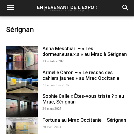
EN REVENANT DE L'EXPO !
En revenant de l\'expo !
Sérignan
Anna Meschiari – « Les
dormeur.euse.x.s » au Mrac à Sérignan
13 octobre 2025
Armelle Caron – « Le ressac des
cahiers jaunes » au Mrac Occitanie
21 novembre 2025
Sophie Calle « Êtes-vous triste ? » au
Mrac, Sérignan
24 mars 2025
Fortuna au Mrac Occitanie – Sérignan
20 avril 2024