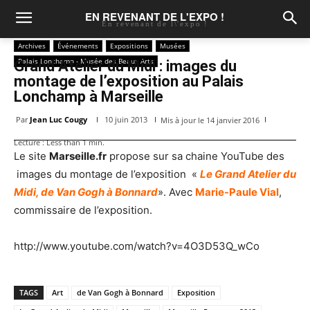
EN REVENANT DE L'EXPO !
En revenant de l\'expo !
Archives
Événements
Expositions
Musées
Palais Lonchamp - Musée des Beaux Arts
Grand Atelier du Midi : images du
montage de l’exposition au Palais
Lonchamp à Marseille
Par
Jean Luc Cougy
10 juin 2013
Mis à jour le
14 janvier 2016
Lecture :
Less than 1
min.
Le site
Marseille.fr
propose sur sa chaine YouTube des
images du montage de l’exposition «
Le Grand Atelier du
Midi, de Van Gogh à Bonnard
». Avec
Marie-Paule Vial
,
commissaire de l’exposition.
http://www.youtube.com/watch?v=4O3D53Q_wCo
TAGS
Art
de Van Gogh à Bonnard
Exposition