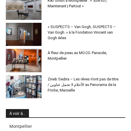
Kiki Smith à Montpellier : « Être ici |
Maintenant | Partout »
« SUSPECTS – Van Gogh, SUSPECTS –
Van Gogh. » à la Fondation Vincent van
Gogh Arles
À fleur de peau au MO.CO. Panacée,
Montpellier
Zineb Sedira – Les rêves n’ont pas de titre
/ الأحلام لا تحمل عناوين au Panorama de la
Friche, Marseille
A voir à…
Montpellier