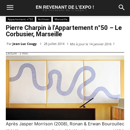
EN REVENANT DE L'EXPO !
En revenant de l\'expo !
Appartement n°50
Archives
Marseille
Pierre Charpin à l'Appartement n°50 – Le
Corbusier, Marseille
Par
Jean Luc Cougy
28 juillet 2014
Mis à jour le
14 janvier 2016
Lecture :
5
min.
Après Jasper Morrison (2008), Ronan & Erwan Bouroullec