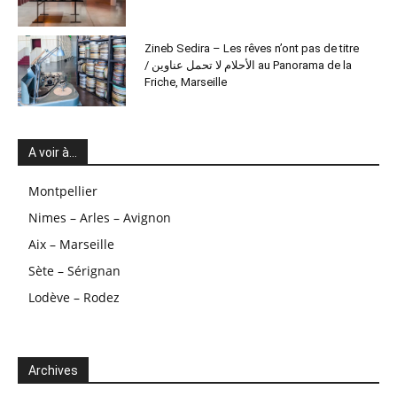
Zineb Sedira – Les rêves n’ont pas de titre
/ الأحلام لا تحمل عناوين au Panorama de la
Friche, Marseille
A voir à…
Montpellier
Nimes – Arles – Avignon
Aix – Marseille
Sète – Sérignan
Lodève – Rodez
Archives