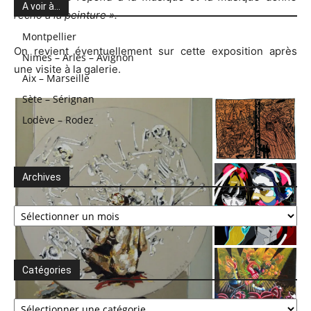
A voir à…
l’écho à la peinture ».
Montpellier
On revient éventuellement sur cette exposition après
Nimes – Arles – Avignon
une visite à la galerie.
Aix – Marseille
Sète – Sérignan
Lodève – Rodez
Archives
Archives
Catégories
Catégories