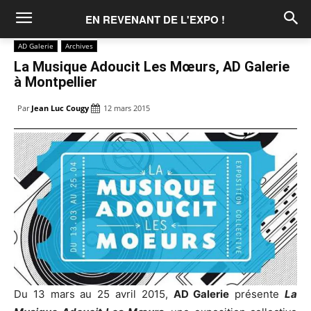
EN REVENANT DE L'EXPO !
AD Galerie
Archives
La Musique Adoucit Les Mœurs, AD Galerie
à Montpellier
Par
Jean Luc Cougy
12 mars 2015
Du 13 mars au 25 avril 2015,
AD Galerie
présente
La