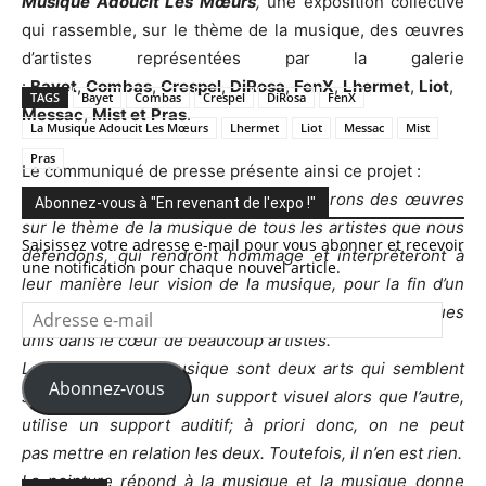
Musique Adoucit Les Mœurs
,
une exposition collective
qui rassemble, sur le thème de la musique, des œuvres
d’artistes représentées par la galerie
:
Bayet
,
Combas
,
Crespel
,
DiRosa
,
FenX
,
Lhermet
,
Liot
,
TAGS
Bayet
Combas
Crespel
DiRosa
FenX
Messac
,
Mist et
Pras
.
La Musique Adoucit Les Mœurs
Lhermet
Liot
Messac
Mist
Pras
Le communiqué de presse présente ainsi ce projet :
«
Pour cette exposition, nous présenterons des œuvres
Abonnez-vous à "En revenant de l'expo !"
sur le thème de la musique de tous les artistes que nous
Saisissez votre adresse e-mail pour vous abonner et recevoir
défendons, qui rendront hommage et interpréteront à
une notification pour chaque nouvel article.
leur manière leur vision de la musique, pour la fin d’un
Adresse
cloisonnement absurde entre deux genres artistiques
e-
unis dans le cœur de beaucoup artistes.
mail
La peinture et la musique sont deux arts qui semblent
Abonnez-vous
s
’opposer, l
’un utilise un support visuel alors que l
’autre,
utilise un support auditif; à priori donc, on ne peut
pas mettre en relation les deux. Toutefois, il n’en est rien.
La peinture répond à la musique et la musique donne