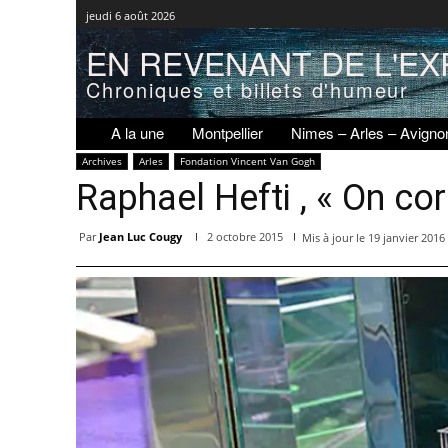
jeudi 6 août 2026
EN REVENANT DE L'EX
Chroniques et billets d'humeur
A la une
Montpellier
Nimes – Arles – Avigno
Archives
Arles
Fondation Vincent Van Gogh
Raphael Hefti , « On co
Par
Jean Luc Cougy
2 octobre 2015
Mis à jour le
19 janvier 2016