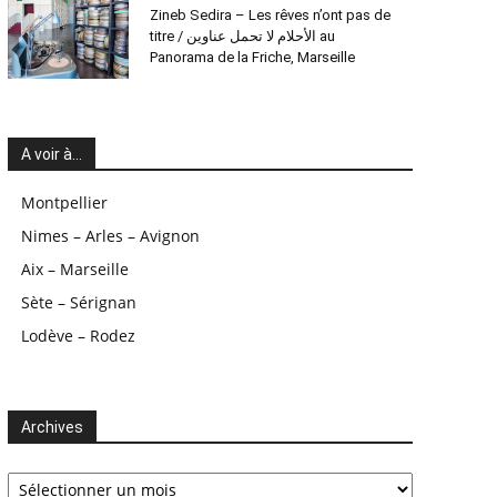
Zineb Sedira – Les rêves n’ont pas de
titre / الأحلام لا تحمل عناوين au
Panorama de la Friche, Marseille
A voir à…
Montpellier
Nimes – Arles – Avignon
Aix – Marseille
Sète – Sérignan
Lodève – Rodez
Archives
Archives