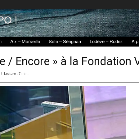
PO !
n
Aix – Marseille
Sète – Sérignan
Lodève – Rodez
A p
re / Encore » à la Fondation
Lecture :
7
min.