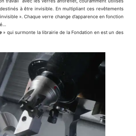
 travail avec les verres antireflet, couramment utilisés
estinés à être invisible. En multipliant ces revêtements
e l’invisible ». Chaque verre change d’apparence en fonction
cé…
e
» qui surmonte la librairie de la Fondation en est un des