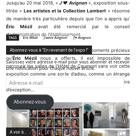
Jusqu’au 20 mai 2018, «
J’♥ Avignon
», exposition sous-
titrée «
Les artistes et la Collection Lambert
» résonne
de manière très particulière depuis que l’on a appris qu’
Éric Mézil
avait été remercié par le conseil
d’administration de l’établissement.
TAGS
Eric Mézil
J'aime Avignon
J’♥ Avignon
Pour ceux qui ont vécu les nombreux moments précieux
Abonnez-vous à "En revenant de l'expo !"
qu’
Éric Mézil
nous a offerts, il est impossible de
Saisissez votre adresse e-mail pour vous abonner et recevoir
parcourir les salles de l’Hôtel de Caumont sans voir cette
une notification pour chaque nouvel article.
exposition comme une sorte d’adieu, comme un étrange
Adresse
« testament » de ce directeur et commissaire
e-
d’exception…
mail
Abonnez-vous
A voir à…