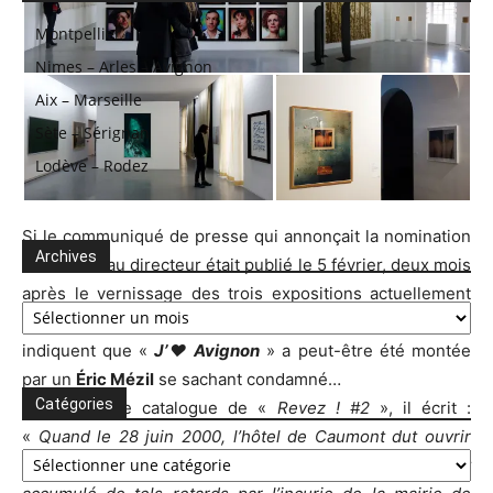
Montpellier
Nimes – Arles – Avignon
Aix – Marseille
Sète – Sérignan
Lodève – Rodez
Si le communiqué de presse qui annonçait la nomination
Archives
d’un nouveau directeur était publié le 5 février, deux mois
après le vernissage des trois expositions actuellement
Archives
présentées à la
Collection Lambert
, plusieurs indices
indiquent que «
J’♥ Avignon
» a peut-être été montée
par un
Éric Mézil
se sachant condamné…
Catégories
Ainsi dans le catalogue de «
Revez ! #2
», il écrit :
«
Quand le 28 juin 2000, l’hôtel de Caumont dut ouvrir
Catégories
ses portes, il a bien fallu avouer que les travaux avaient