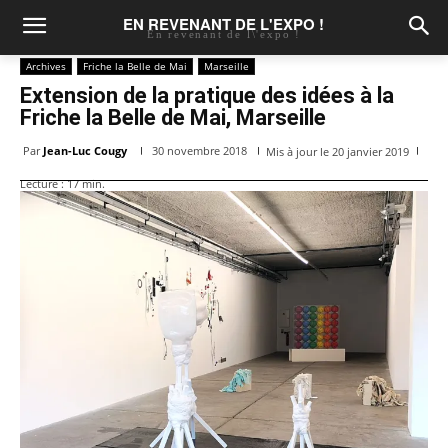
EN REVENANT DE L'EXPO !
En revenant de l\'expo !
Archives
Friche la Belle de Mai
Marseille
Extension de la pratique des idées à la
Friche la Belle de Mai, Marseille
Par
Jean-Luc Cougy
30 novembre 2018
Mis à jour le
20 janvier 2019
Lecture :
17
min.