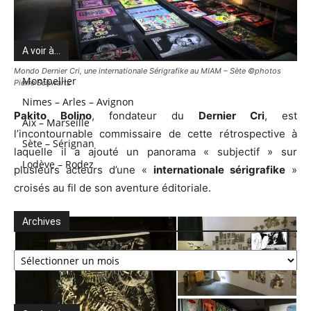
A voir à…
Mondo Dernier Cri, une internationale Sérigrafike au MIAM – Sète ©photos
Montpellier
Pierre Schwartz
Nimes – Arles – Avignon
Pakito Bolino
, fondateur du
Dernier Cri
, est
Aix – Marseille
l’incontournable commissaire de cette rétrospective à
Sète – Sérignan
laquelle il a ajouté un panorama « subjectif » sur
Lodève – Rodez
plusieurs acteurs d’une «
internationale sérigrafike
»
croisés au fil de son aventure éditoriale.
Archives
Archives