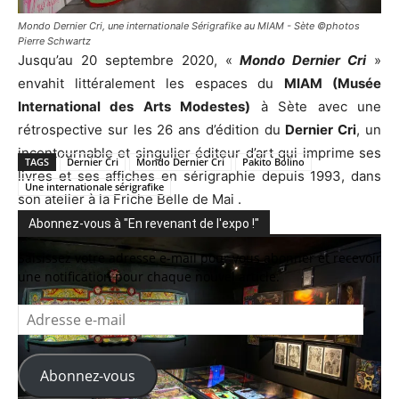
Mondo Dernier Cri, une internationale Sérigrafike au MIAM - Sète ©photos
Pierre Schwartz
Jusqu’au 20 septembre 2020, «
Mondo Dernier Cri
»
envahit littéralement les espaces du
MIAM (Musée
International des Arts Modestes)
à Sète avec une
rétrospective sur les 26 ans d’édition du
Dernier Cri
, un
incontournable et singulier éditeur d’art qui imprime ses
TAGS
Dernier Cri
Mondo Dernier Cri
Pakito Bolino
livres et ses affiches en sérigraphie depuis 1993, dans
Une internationale sérigrafike
son atelier à la Friche Belle de Mai .
Abonnez-vous à "En revenant de l'expo !"
Saisissez votre adresse e-mail pour vous abonner et recevoir
une notification pour chaque nouvel article.
Adresse
e-
mail
Abonnez-vous