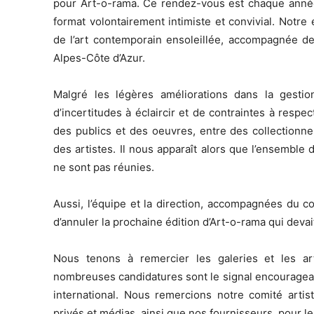
pour Art-o-rama. Ce rendez-vous est chaque année 
format volontairement intimiste et convivial. Not
de l’art contemporain ensoleillée, accompagnée des
Alpes-Côte d’Azur.
Malgré les légères améliorations dans la gesti
d’incertitudes à éclaircir et de contraintes à resp
des publics et des oeuvres, entre des collectionneu
des artistes. Il nous apparaît alors que l’ensembl
ne sont pas réunies.
Aussi, l’équipe et la direction, accompagnées du co
d’annuler la prochaine édition d’Art-o-rama qui devai
Nous tenons à remercier les galeries et les ar
nombreuses candidatures sont le signal encouragean
international. Nous remercions notre comité artis
privés et médias, ainsi que nos fournisseurs, pour l