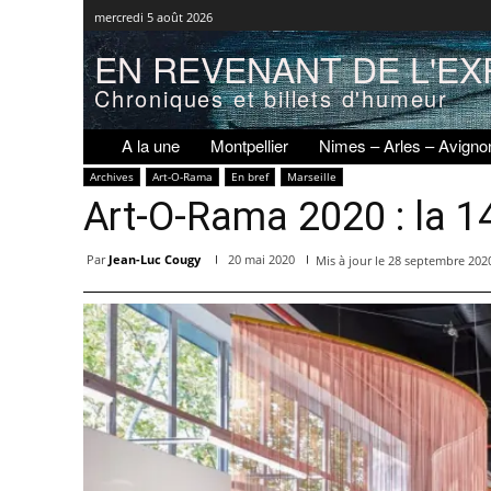
mercredi 5 août 2026
EN REVENANT DE L'EX
Chroniques et billets d'humeur
A la une
Montpellier
Nimes – Arles – Avigno
Archives
Art-O-Rama
En bref
Marseille
Art-O-Rama 2020 : la 1
Par
Jean-Luc Cougy
20 mai 2020
Mis à jour le
28 septembre 202