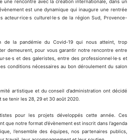
une rencontre avec la création internationale, dans un
re évènement est une dynamique qui inaugure une rentrée
 acteur·rice·s culturel·le·s de la région Sud, Provence-
on de la pandémie du Covid-19 qui nous atteint, trop
ecter demeurent, pour vous garantir notre rencontre entre
r·se·s et des galeristes, entre des professionnel·le·s et
e des conditions nécessaires au bon déroulement du salon
mité artistique et du conseil d’administration ont décidé
t se tenir les 28, 29 et 30 août 2020.
tistes pour les projets développés cette année. Ces
t que notre format d’évènement est inscrit dans l’agenda
tique, l’ensemble des équipes, nos partenaires publics,
eur travail, leur accompagnement et leur soutien.