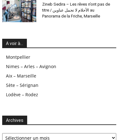
Zineb Sedira – Les rêves n’ont pas de
titre / الأحلام لا تحمل عناوين au
Panorama de la Friche, Marseille
A voir à…
Montpellier
Nimes – Arles – Avignon
Aix – Marseille
Sète – Sérignan
Lodève – Rodez
Archives
Archives