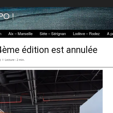
PO !
n
Aix – Marseille
Sète – Sérignan
Lodève – Rodez
A p
4ème édition est annulée
Lecture :
2
min.
0