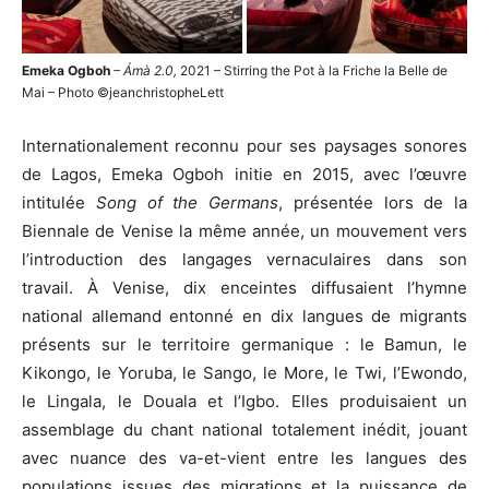
Emeka Ogboh
– Ámà 2.0,
2021 – Stirring the Pot à la Friche la Belle de
Mai – Photo ©jeanchristopheLett
Internationalement reconnu pour ses paysages sonores
de Lagos, Emeka Ogboh initie en 2015, avec l’œuvre
intitulée
Song of the Germans
, présentée lors de la
Biennale de Venise la même année, un mouvement vers
l’introduction des langages vernaculaires dans son
travail. À Venise, dix enceintes diffusaient l’hymne
national allemand entonné en dix langues de migrants
présents sur le territoire germanique : le Bamun, le
Kikongo, le Yoruba, le Sango, le More, le Twi, l’Ewondo,
le Lingala, le Douala et l’Igbo. Elles produisaient un
assemblage du chant national totalement inédit, jouant
avec nuance des va-et-vient entre les langues des
populations issues des migrations et la puissance de