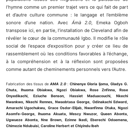
l’hymne comme un premier trajet vers ce qui fait de part
et d’autre culture commune : le langage et l’emblème
sonore d’une nation. Avec
Ámà 2.0
, Emeka Ogboh
transpose ici, en partie, l’installation de Cleveland afin de
révéler le cœur de la communauté Igbo. Il modifie le rôle
social de l’espace d’exposition pour y créer ce lieu de
rassemblement où les conditions favorables à l’échange,
à la compréhension et à la réflexion sont proposées
comme autant de cheminements personnels vers l’Autre.
Fabrication des tissus de
AMA 2.0
:
Chinenye Gloria Ijoma, Gladys G.
Chuta, Ihuoma Obiakwa, Ngozi Obiakwa, Rose Znfinna, Rose
Onyedikachi, Eziuche Benson, Hassiet Maduacouchi, Nkechi
Nwankwo, Nkechi Rennes, Nwaobtasa George, Odinakachi Edward,
Amarachi Ugochukwu, Grace Osdor-Elijab, Nwanfinna Otuka, Ngozi
Asomfe-George, Ihuoma Akuata, Mescy Nwuzor, Queen Abonta,
Ugwueze Abonta, Nne Brown, Ezinne Ikedi, Eberechi Odoemena,
Chimezie Ndubuisi, Caroline Herbert et Chiyindu Ibeh