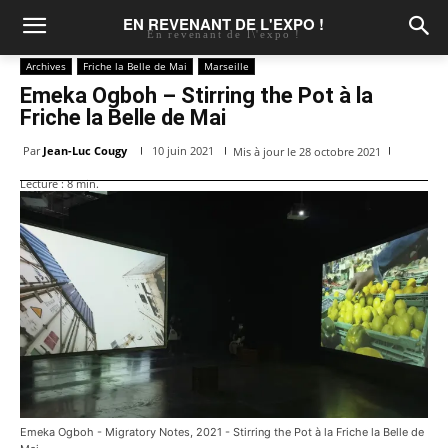
EN REVENANT DE L'EXPO !
En revenant de l\'expo !
Archives
Friche la Belle de Mai
Marseille
Emeka Ogboh – Stirring the Pot à la
Friche la Belle de Mai
Par
Jean-Luc Cougy
10 juin 2021
Mis à jour le
28 octobre 2021
Lecture :
8
min.
Emeka Ogboh - Migratory Notes, 2021 - Stirring the Pot à la Friche la Belle de