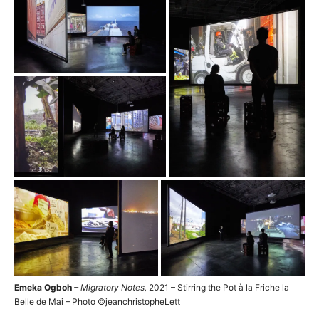
Emeka Ogboh
–
Migratory Notes
,
2021 – Stirring the Pot à la Friche la
Belle de Mai – Photo ©jeanchristopheLett