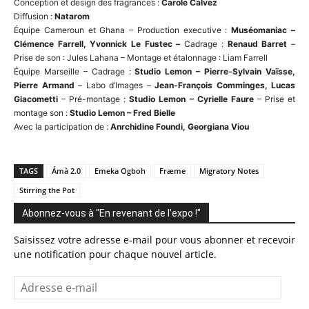
Conception et design des fragrances :
Carole Calvez
Diffusion :
Natarom
Équipe Cameroun et Ghana – Production executive :
Muséomaniac –
Clémence Farrell, Yvonnick Le Fustec –
Cadrage :
Renaud Barret
–
Prise de son : Jules Lahana – Montage et étalonnage : Liam Farrell
Équipe Marseille – Cadrage :
Studio Lemon – Pierre-Sylvain Vaïsse,
Pierre Armand
– Labo d’Images –
Jean-François Comminges, Lucas
Giacometti
– Pré-montage :
Studio Lemon – Cyrielle Faure
– Prise et
montage son :
Studio Lemon – Fred Bielle
Avec la participation de :
Anrchidine Foundi, Georgiana Viou
TAGS
Ámà 2.0
Emeka Ogboh
Fræme
Migratory Notes
Stirring the Pot
Abonnez-vous à "En revenant de l'expo !"
Saisissez votre adresse e-mail pour vous abonner et recevoir
une notification pour chaque nouvel article.
Adresse
e-