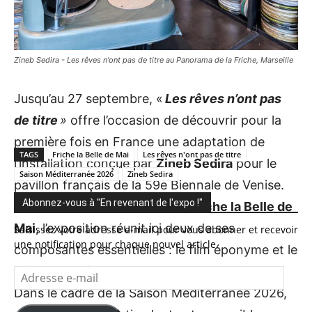
Zineb Sedira - Les rêves n'ont pas de titre au Panorama de la Friche, Marseille
Jusqu’au 27 septembre, «
Les rêves n’ont pas
de titre
»
offre l’occasion de découvrir pour la
première fois en France une adaptation de
TAGS
Friche la Belle de Mai
Les rêves n'ont pas de titre
l’installation conçue par
Zineb Sedira
pour le
Saison Méditerranée 2026
Zineb Sedira
pavillon français de la 59e Biennale de Venise.
Abonnez-vous à "En revenant de l'expo !"
Présentée au Panorama de la
Friche la Belle de
Mai
, l’exposition réunit ici deux de ses
Saisissez votre adresse e-mail pour vous abonner et recevoir
une notification pour chaque nouvel article.
composantes essentielles : le film éponyme et le
décor inspiré de
F for Fake
d’Orson Welles.
Adresse
e-
Dans le cadre de la Saison Méditerranée 2026,
mail