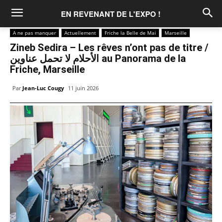
EN REVENANT DE L'EXPO !
A ne pas manquer
Actuellement
Friche la Belle de Mai
Marseille
Zineb Sedira – Les rêves n’ont pas de titre /
الأحلام لا تحمل عناوين au Panorama de la
Friche, Marseille
Par
Jean-Luc Cougy
11 juin 2026