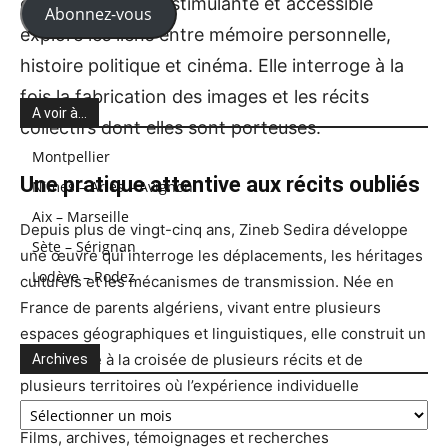
cette proposition stimulante et accessible
Abonnez-vous
explore les liens entre mémoire personnelle,
histoire politique et cinéma. Elle interroge à la
fois la fabrication des images et les récits
A voir à…
collectifs dont elles sont porteuses.
Montpellier
Une pratique attentive aux récits oubliés
Nimes – Arles – Avignon
Aix – Marseille
Depuis plus de vingt-cinq ans, Zineb Sedira développe
Sète – Sérignan
une œuvre qui interroge les déplacements, les héritages
Lodève – Rodez
culturels et les mécanismes de transmission. Née en
France de parents algériens, vivant entre plusieurs
espaces géographiques et linguistiques, elle construit un
travail situé à la croisée de plusieurs récits et de
Archives
plusieurs territoires où l’expérience individuelle
Archives
rencontre constamment l’histoire collective.
Films, archives, témoignages et recherches