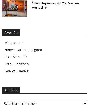
À fleur de peau au MO.CO. Panacée,
Montpellier
A voir à…
Montpellier
Nimes – Arles – Avignon
Aix – Marseille
Sète – Sérignan
Lodève – Rodez
Archives
Archives