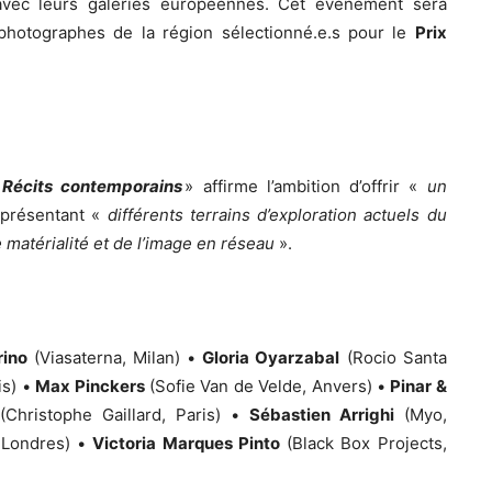
n avec leurs galeries européennes. Cet événement sera
photographes de la région sélectionné.e.s pour le
Prix
«
Récits contemporains
» affirme l’ambition d’offrir «
un
présentant «
différents terrains d’exploration actuels du
matérialité et de l’image en réseau
».
rino
(Viasaterna, Milan) •
Gloria Oyarzabal
(Rocio Santa
is) •
Max Pinckers
(Sofie Van de Velde, Anvers) •
Pinar &
Christophe Gaillard, Paris) •
Sébastien Arrighi
(Myo,
 Londres) •
Victoria Marques Pinto
(Black Box Projects,