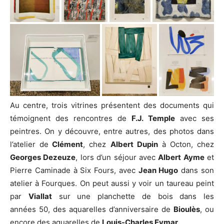
Au centre, trois vitrines présentent des documents qui
témoignent des rencontres de
F.J. Temple
avec ses
peintres. On y découvre, entre autres, des photos dans
l’atelier de
Clément
, chez
Albert Dupin
à Octon, chez
Georges Dezeuze
, lors d’un séjour avec
Albert Ayme
et
Pierre Caminade à Six Fours, avec
Jean Hugo
dans son
atelier à Fourques. On peut aussi y voir un taureau peint
par
Viallat
sur une planchette de bois dans les
années 50, des aquarelles d’anniversaire de
Bioulès
, ou
encore des aquarelles de
Louis-Charles Eymar
…