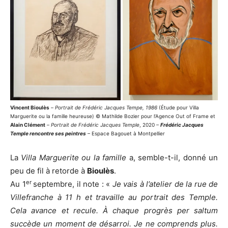
Vincent Bioulès
–
Portrait de Frédéric Jacques Tempe, 1986
(Étude pour Villa
Marguerite ou la famille heureuse) © Mathilde Bozier pour l’Agence Out of Frame et
Alain Clément
–
Portrait de Frédéric Jacques Temple
, 2020 –
Frédéric Jacques
Temple rencontre ses peintres
– Espace Bagouet à Montpellier
La
Villa Marguerite ou la famille
a, semble-t-il, donné un
peu de fil à retorde à
Bioulès
.
er
Au 1
septembre, il note : «
Je vais à l’atelier de la rue de
Villefranche à 11 h et travaille au portrait des Temple.
Cela avance et recule. À chaque progrès per saltum
succède un moment de désarroi. Je ne comprends plus.