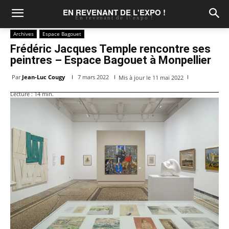
EN REVENANT DE L'EXPO !
En revenant de l\'expo !
Archives
Espace Bagouet
Frédéric Jacques Temple rencontre ses
peintres – Espace Bagouet à Monpellier
Par
Jean-Luc Cougy
7 mars 2022
Mis à jour le
11 mai 2022
Lecture :
14
min.