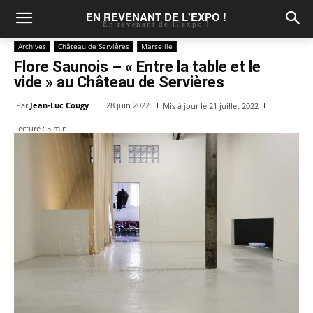
EN REVENANT DE L'EXPO !
En revenant de l\'expo !
Archives
Château de Servières
Marseille
Flore Saunois – « Entre la table et le
vide » au Château de Servières
Par
Jean-Luc Cougy
28 juin 2022
Mis à jour le
21 juillet 2022
Lecture :
5
min.