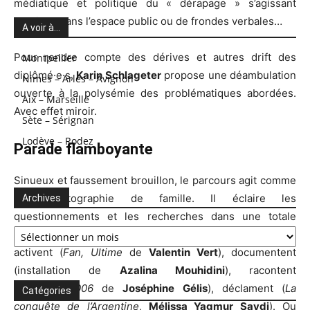
médiatique et politique du « dérapage » s’agissant
d’actions dans l’espace public ou de frondes verbales…
A voir à…
Pour rendre compte des dérives et autres drift des
Montpellier
diplômé·e·s,
Karin Schlageter
propose une déambulation
Nimes – Arles – Avignon
ouverte à la polysémie des problématiques abordées.
Aix – Marseille
Avec effet miroir.
Sète – Sérignan
Lodève – Rodez
Parade flamboyante
Sinueux et faussement brouillon, le parcours agit comme
une photographie de famille. Il éclaire les
Archives
questionnements et les recherches dans une totale
Archives
fluidité. Entre contre-point et porosité les œuvres s’auto-
activent (
Fan, Ultime
de
Valentin Vert
), documentent
(installation de
Azalina Mouhidini
), racontent
(
BabyWolf13006
de
Joséphine Gélis
), déclament (
La
Catégories
conquête de l’Argentine
,
Mélissa Yagmur Saydi
). Ou