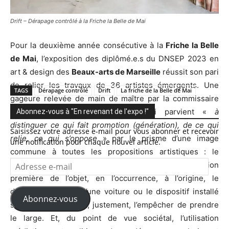
Drift – Dérapage contrôlé à la Friche la Belle de Mai
Pour la deuxième année consécutive à la
Friche la Belle
de Mai
, l’exposition des diplômé.e.s du DNSEP 2023 en
art & design des
Beaux-arts de Marseille
réussit son pari
de relier les travaux de 36 artistes émergents. Une
TAGS
Dérapage contrôlé
Drift
La friche de la Belle de Mai
gageure relevée de main de maître par la commissaire
indépendante
Karin Schlageter
qui parvient «
à
Abonnez-vous à "En revenant de l'expo !"
distinguer ce qui fait promotion (génération), de ce qui
Saisissez votre adresse e-mail pour vous abonner et recevoir
relie, ce qui s’oppose
» par le prisme d’une image
une notification pour chaque nouvel article.
commune à toutes les propositions artistiques : le
Adresse
«
Drift
». Autrement dit le détournement de la fonction
e-
première de l’objet, en l’occurrence, à l’origine, le
mail
dérapage contrôlé d’une voiture ou le dispositif installé
Abonnez-vous
sous un bateau pour, justement, l’empêcher de prendre
le large. Et, du point de vue sociétal, l’utilisation