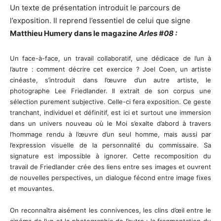
Un texte de présentation introduit le parcours de
l’exposition. Il reprend l’essentiel de celui que signe
Matthieu Humery dans le magazine
Arles #08 :
Un face-à-face, un travail collaboratif, une dédicace de l’un à
l’autre : comment décrire cet exercice ? Joel Coen, un artiste
cinéaste, s’introduit dans l’œuvre d’un autre artiste, le
photographe Lee Friedlander. Il extrait de son corpus une
sélection purement subjective. Celle-ci fera exposition. Ce geste
tranchant, individuel et définitif, est ici et surtout une immersion
dans un univers nouveau où le Moi s’exalte d’abord à travers
l’hommage rendu à l’œuvre d’un seul homme, mais aussi par
l’expression visuelle de la personnalité du commissaire. Sa
signature est impossible à ignorer. Cette recomposition du
travail de Friedlander crée des liens entre ses images et ouvrent
de nouvelles perspectives, un dialogue fécond entre image fixes
et mouvantes.
On reconnaîtra aisément les connivences, les clins d’œil entre le
cinéma de l’un et la photographie de l’autre : la fragmentation du