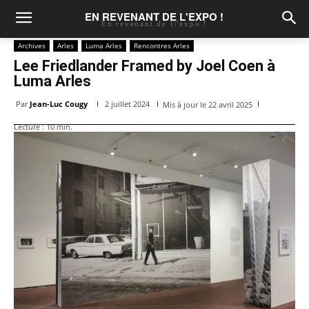
EN REVENANT DE L'EXPO !
En revenant de l\'expo !
Archives
Arles
Luma Arles
Rencontres Arles
Lee Friedlander Framed by Joel Coen à
Luma Arles
Par
Jean-Luc Cougy
2 juillet 2024
Mis à jour le
22 avril 2025
Lecture :
10
min.