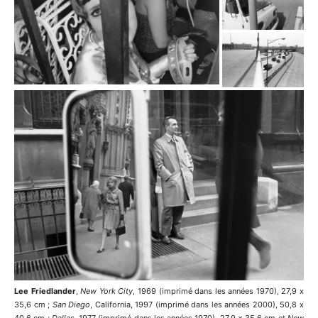
Lee Friedlander
,
New York City
, 1969 (imprimé dans les années 1970), 27,9 x
35,6 cm ;
San Diego
, California, 1997 (imprimé dans les années 2000), 50,8 x
40,6 cm ;
Dallas
, 1977 (imprimé dans les années 1970), 27,9 x 35,6 cm et
New