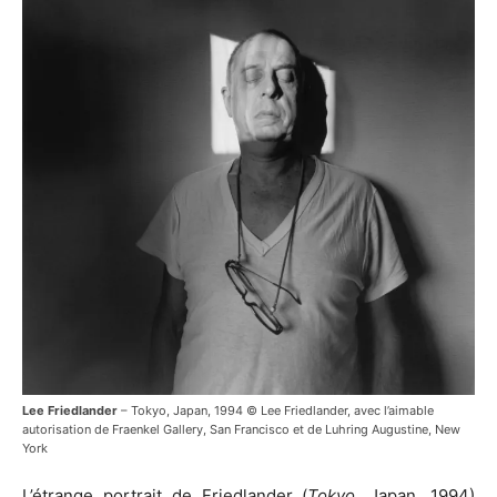
Lee Friedlander
– Tokyo, Japan, 1994 © Lee Friedlander, avec l’aimable
autorisation de Fraenkel Gallery, San Francisco et de Luhring Augustine, New
York
L’étrange portrait de Friedlander (
Tokyo
, Japan, 1994)