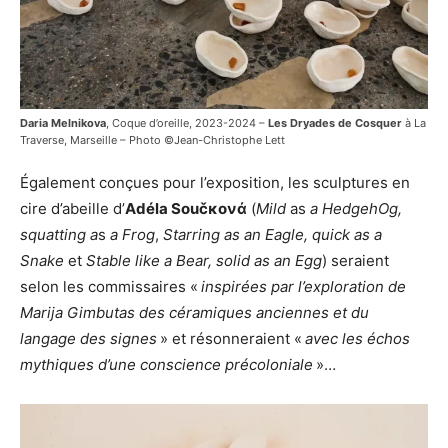
Daria Melnikova
, Coque d’oreille, 2023-2024 –
Les Dryades de Cosquer
à La
Traverse, Marseille – Photo ©Jean-Christophe Lett
Également conçues pour l’exposition, les sculptures en
cire d’abeille d’
Adéla Součκονά
(
Mild
as
a
HedgehOg,
squatting
a
s
a
Frog
,
Starring as
an
Eagle,
quick
a
s
a
Snake
et
Stable
l
ike
a
Bear,
solid
a
s
an
Egg
) seraient
selon les commissaires «
inspirées par l’exploration de
Marija Gimbutas des céramiques anciennes et du
langage des signes
» et résonneraient «
avec les échos
mythiques d’une conscience précoloniale
»…