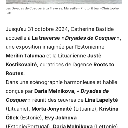
Les Dryades de Cosquer à La Traverse, Marseille - Photo ©Jean-Christophe
Lett
Jusqu’au 31 octobre 2024, Catherine Bastide
accueille à
La traverse
«
Dryades de Cosquer
»,
une exposition imaginée par l’Estonienne
Merilin Talumaa
et la Lituanienne
Justė
Kostikovaitė
, curatrices de l’agence
Roots to
Routes
.
Dans une scénographie harmonieuse et habile
conçue par
Daria Melnikova
, «
Dryades de
Cosquer
» réunit des œuvres de
Lina Lapelytė
(Lituanie),
Morta Jonynaitė
(Lituanie),
Kristina
Õllek
(Estonie),
Evy Jokhova
(Estonie/Portugal),
Daria Melnikova
(Lettonie),