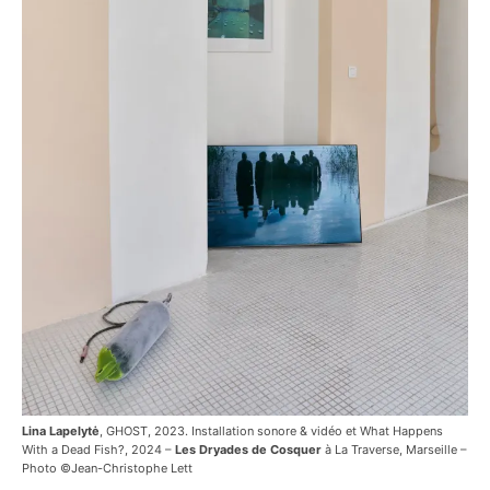
Lina Lapelytė
, GHOST, 2023. Installation sonore & vidéo et What Happens
With a Dead Fish?, 2024 –
Les Dryades de Cosquer
à La Traverse, Marseille –
Photo ©Jean-Christophe Lett