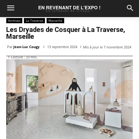
EN REVENANT DE L'EXPO !
En revenant de l\'expo !
Archives
La Traverse
Marseille
Les Dryades de Cosquer à La Traverse,
Marseille
Par
Jean-Luc Cougy
13 septembre 2024
Mis à jour le
7 novembre 2024
Lecture :
33
min.