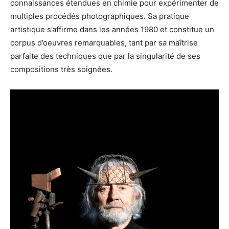
connaissances étendues en chimie pour expérimenter de
multiples procédés photographiques. Sa pratique
artistique s’affirme dans les années 1980 et constitue un
corpus d’oeuvres remarquables, tant par sa maîtrise
parfaite des techniques que par la singularité de ses
compositions très soignées.