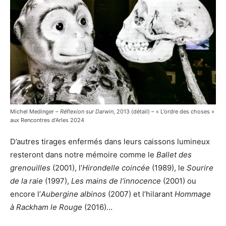
Michel Medinger –
Réflexion sur Darwin
, 2013 (détail) – « L’ordre des choses »
aux Rencontres d’Arles 2024
D’autres tirages enfermés dans leurs caissons lumineux
resteront dans notre mémoire comme le
Ballet des
grenouilles
(2001), l’
Hirondelle coincée
(1989), le
Sourire
de la raie
(1997),
Les mains de l’innocence
(2001) ou
encore l’
Aubergine albinos
(2007) et l’hilarant
Hommage
à Rackham le Rouge
(2016)…