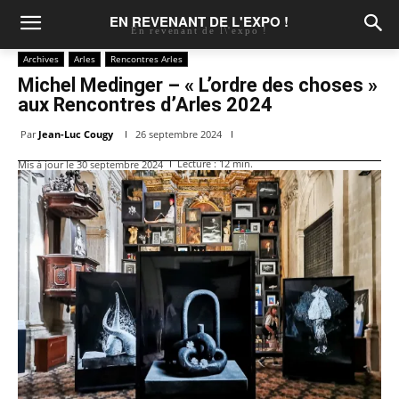
EN REVENANT DE L'EXPO !
En revenant de l\'expo !
Archives
Arles
Rencontres Arles
Michel Medinger – « L’ordre des choses »
aux Rencontres d’Arles 2024
Par
Jean-Luc Cougy
26 septembre 2024
Lecture :
12
min.
Mis à jour le
30 septembre 2024