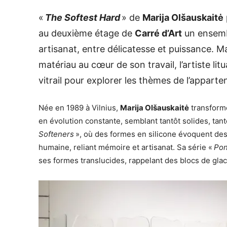
«
The Softest Hard
» de
Marija Olšauskaitė
au deuxième étage de
Carré d’Art
un ensembl
artisanat, entre délicatesse et puissance. M
matériau au cœur de son travail, l’artiste lit
vitrail pour explorer les thèmes de l’apparten
Née en 1989 à Vilnius,
Marija Olšauskaitė
transforme
en évolution constante, semblant tantôt solides, tan
Softeners
», où des formes en silicone évoquent des l
humaine, reliant mémoire et artisanat. Sa série «
Po
ses formes translucides, rappelant des blocs de glac