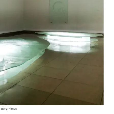
 d’Art, Nîmes