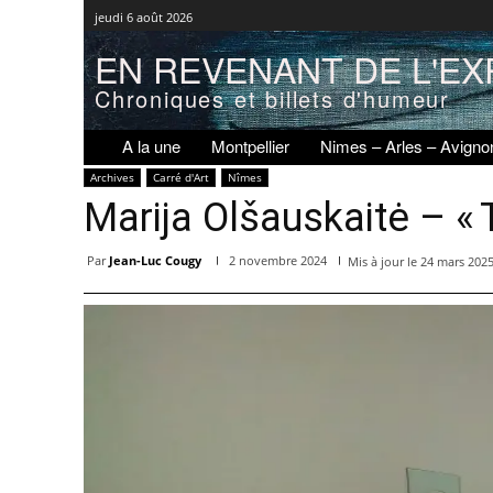
jeudi 6 août 2026
EN REVENANT DE L'EX
Chroniques et billets d'humeur
A la une
Montpellier
Nimes – Arles – Avigno
Archives
Carré d'Art
Nîmes
Marija Olšauskaitė – « 
Par
Jean-Luc Cougy
2 novembre 2024
Mis à jour le
24 mars 202