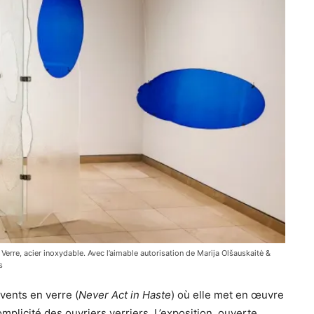
 Verre, acier inoxydable. Avec l’aimable autorisation de Marija Olšauskaitė &
s
vents en verre (
Never Act in Haste
) où elle met en œuvre
plicité des ouvriers verriers. L’exposition, ouverte