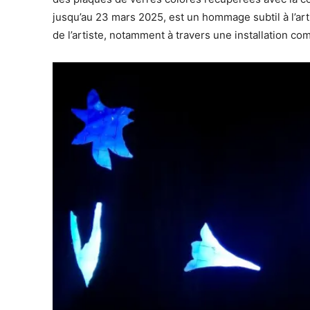
jusqu’au 23 mars 2025, est un hommage subtil à l’art 
de l’artiste, notamment à travers une installation c