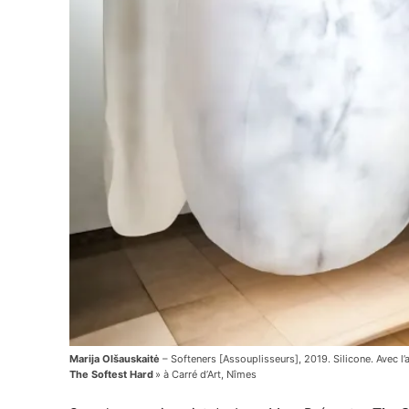
Marija Olšauskaitė
– Softeners [Assouplisseurs], 2019. Silicone. Avec l
The Softest Hard
» à Carré d’Art, Nîmes