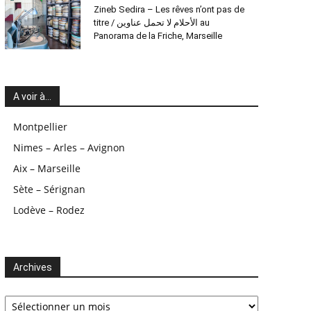
Zineb Sedira – Les rêves n’ont pas de
titre / الأحلام لا تحمل عناوين au
Panorama de la Friche, Marseille
A voir à…
Montpellier
Nimes – Arles – Avignon
Aix – Marseille
Sète – Sérignan
Lodève – Rodez
Archives
Archives