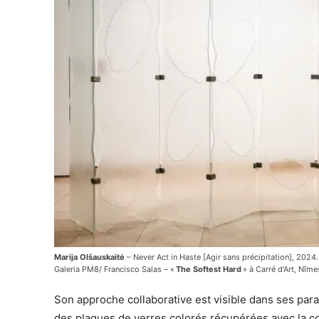
Marija Olšauskaitė
– Never Act in Haste [Agir sans précipitation], 2024.
Galeria PM8/ Francisco Salas – «
The Softest Hard
» à Carré d’Art, Nîme
Son approche collaborative est visible dans ses para
des plaques de verres colorés récupérées avec la com