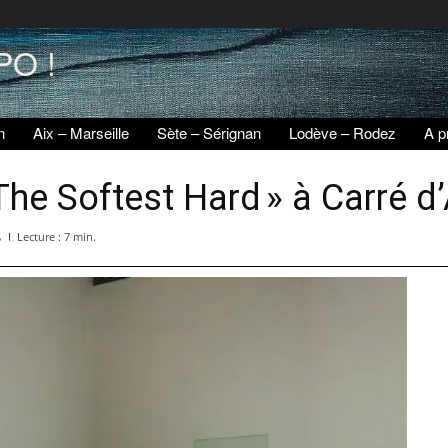
PO !
n
Aix – Marseille
Sète – Sérignan
Lodève – Rodez
A p
The Softest Hard » à Carré d
Lecture :
7
min.
5