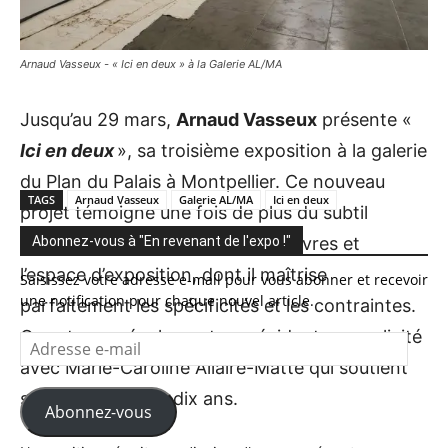
Arnaud Vasseux - « Ici en deux » à la Galerie AL/MA
Jusqu’au 29 mars,
Arnaud Vasseux
présente «
Ici en deux
», sa troisième exposition à la galerie
du Plan du Palais à Montpellier. Ce nouveau
TAGS
Arnaud Vasseux
Galerie AL/MA
Ici en deux
projet témoigne une fois de plus du subtil
équilibre qu’il établit entre ses œuvres et
Abonnez-vous à "En revenant de l'expo !"
l’espace d’exposition, dont il maîtrise
Saisissez votre adresse e-mail pour vous abonner et recevoir
une notification pour chaque nouvel article.
parfaitement les spécificités et les contraintes.
On retrouve également son évidente complicité
Adresse
e-
avec Marie-Caroline Allaire-Matte qui soutient
mail
son travail depuis dix ans.
Abonnez-vous