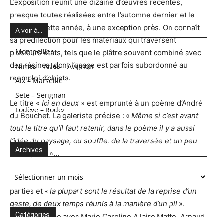
L’exposition réunit une dizaine d’œuvres récentes,
presque toutes réalisées entre l’automne dernier et le
début de cette année, à une exception près. On connaît
A voir à…
sa prédilection pour les matériaux qui traversent
Montpellier
plusieurs états, tels que le plâtre souvent combiné avec
des résines, dont l’usage est parfois subordonné au
Nimes – Arles – Avignon
réemploi d’objets.
Aix – Marseille
Sète – Sérignan
Le titre «
Ici en deux
» est emprunté à un poème d’André
Lodève – Rodez
du Bouchet. La galeriste précise : «
Même si c’est avant
tout le titre qu’il faut retenir, dans le poème il y a
aussi
l’idée du paysage, du souffle, de la traversée et un peu
Archives
de l’espace
»…
Archives
Presque toutes les œuvres sont composées de deux
parties et «
la plupart sont le résultat de la reprise d’un
geste, de deux temps réunis à la manière d’un pli
».
Catégories
De connivence avec Marie Caroline Allaire Matte, Arnaud