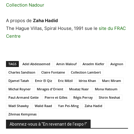
Collection Nadour
A propos de
Zaha Hadid
The Hague Villas, Spiral House, 1991 sue le
site du FRAC
Centre
TAGS
Adel Abdessemed
Amin Malouf
Anselm Kiefer
Avignon
Charles Sandison
Claire Fontaine
Collection Lambert
Djamel Tatah
Emir El Qiz
Eric Mézil
Idriss Khan
Marc Miram
Michal Royner
Mirages d'Orient
Moataz Nasr
Mona Hatoum
Paul-Armand Gette
Pierre et Gilles
Régis Perray
Shirin Neshat
Waël Shawky
Walid Raad
Yan Pei-Ming
Zaha Hadid
Zilvinas Kempinas
Abonnez-vous à "En revenant de l'expo !"