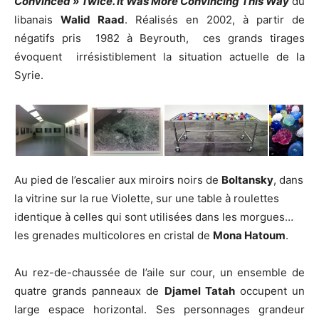
Convinced » Twice. It Was More Convincing This Way
du
libanais
Walid Raad
. Réalisés en 2002, à partir de
négatifs pris 1982 à Beyrouth, ces grands tirages
évoquent irrésistiblement la situation actuelle de la
Syrie.
Au pied de l’escalier aux miroirs noirs de
Boltansky
, dans
la vitrine sur la rue Violette, sur une table à roulettes
identique à celles qui sont utilisées dans les morgues…
les grenades multicolores en cristal de
Mona Hatoum
.
Au rez-de-chaussée de l’aile sur cour, un ensemble de
quatre grands panneaux de
Djamel Tatah
occupent un
large espace horizontal. Ses personnages grandeur