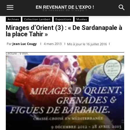
EN REVENANT DE L'EXPO !
En revenant de l\'expo !
Archives
Collection Lambert
Expositions
Musées
Mirages d’Orient (3) : « De Sardanapale à
la place Tahir »
Par
Jean Luc Cougy
4 mars 2013
Mis à jour le
16 juillet 2016
Lecture :
9
min.