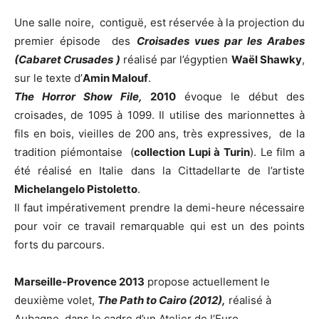
Une salle noire, contiguë, est réservée à la projection du
premier épisode des
Croisades vues par les Arabes
(Cabaret Crusades )
réalisé par l’égyptien
Waël Shawky
,
sur le texte d’
Amin Malouf
.
The Horror Show File,
2010
évoque le début des
croisades, de 1095 à 1099. Il utilise des marionnettes à
fils en bois, vieilles de 200 ans, très expressives, de la
tradition piémontaise (
collection Lupi à Turin
). Le film a
été réalisé en Italie dans la Cittadellarte de l’artiste
Michelangelo Pistoletto
.
Il faut impérativement prendre la demi-heure nécessaire
pour voir ce travail remarquable qui est un des points
forts du parcours.
Marseille-Provence 2013
propose actuellement le
deuxième volet,
The Path to Cairo (2012),
réalisé à
Aubagne, dans le cadre d’un Atelier de l’Euro