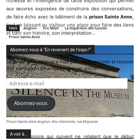
richesse et l’intelligence de cette exposition qui permet
aux œuvres exposées de construire des conversations,
de faire écho avec le bâtiment de la
prison Sainte Anne,
tout en laissant au visiteur une place pour faire des liens
TAGS
Avignon
Eric Mézil
La disparition des lucioles
et bâtir son histoire, son interprétation…
Prison Sainte-Anne
Abonnez-vous à "En revenant de l'expo !"
Saisissez votre adresse e-mail pour vous abonner et recevoir
une notification pour chaque nouvel article.
Adresse
e-
mail
Abonnez-vous
Prison Sainte Anne Avignon. Mur d’enceinte, rue Migrenier.
A voir à…
Les impressions qui suivent ne relatent que le début