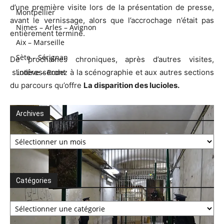
d’une première visite lors de la présentation de presse,
Montpellier
avant le vernissage, alors que l’accrochage n’était pas
Nimes – Arles – Avignon
entièrement terminé.
Aix – Marseille
Sète – Sérignan
De prochaines chroniques, après d’autres visites,
s’intéresseront à la scénographie et aux autres sections
Lodève – Rodez
du parcours qu’offre
La disparition des lucioles.
Archives
Archives
Catégories
Catégories