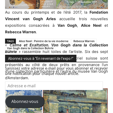
Au cours du printemps et de l’été 2017, la
Fondation
Vincent van Gogh Arles
accueille trois nouvelles
expositions consacrées à
Van Gogh
,
Alice Neel
et
Rebecca Warren
.
TAGS
Alice Neel : Peintre de la vie moderne
Rebecca Warren
«
Calme et Exaltation. Van Gogh dans la Collection
Van Gogh dans la Collection Bührle
Bührle
» rassemble huit toiles de l’artiste. Six des sept
tableaux de la collection de l’industriel suisse sont
Abonnez-vous à "En revenant de l'expo !"
présentés au côté de deux prêts en provenance l’un
Saisissez votre adresse e-mail pour vous abonner et recevoir
d’une collection particulière et l’autre du musée Van Gogh
une notification pour chaque nouvel article.
d’Amsterdam.
Adresse
e-
mail
Abonnez-vous