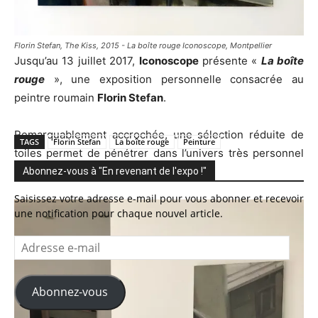
Florin Stefan, The Kiss, 2015 - La boîte rouge Iconoscope, Montpellier
Jusqu’au 13 juillet 2017,
Iconoscope
présente «
La boîte
rouge
», une exposition personnelle consacrée au
peintre roumain
Florin Stefan
.
Remarquablement accrochée, une sélection réduite de
TAGS
Florin Stefan
La boîte rouge
Peinture
toiles permet de pénétrer dans l’univers très personnel
de l’artiste.
Abonnez-vous à "En revenant de l'expo !"
Saisissez votre adresse e-mail pour vous abonner et recevoir
une notification pour chaque nouvel article.
Adresse
e-
mail
Abonnez-vous