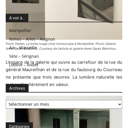
A voir à…
Montpellier
Nimes – Arles – Avignon
Florin Stefan, La boîte rouge chez Iconoscope à Montpellier. Photo Galerie
Aix – Marseille
Anne-Sarah Benichou. Courtesy de l’artiste et galerie Anne-Sarah Bénichou
Sète – Sérignan
L’espace de la galerie qui ouvre au carrefour de la rue du
Lodève – Rodez
général Maureilhan et de la rue du faubourg du Courreau
ne présente que trois œuvres. La lumière naturelle les
met particulièrement en valeur.
Archives
Archives
Catégories