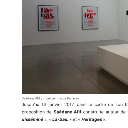
Saâdane Afif , « Là-bas. » à La Panacée
Jusqu’au 14 janvier 2017, dans le cadre de son tr
proposition de
Saâdane Afif
construite autour de 
disséminé
», «
Là-bas.
» et «
Heritages
».