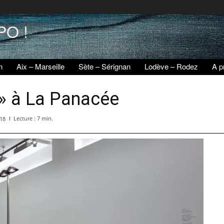
PO !
n
Aix – Marseille
Sète – Sérignan
Lodève – Rodez
A p
 » à La Panacée
Lecture :
7
min.
018