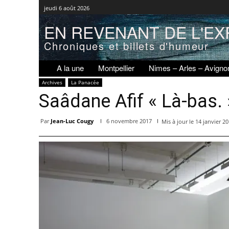
jeudi 6 août 2026
EN REVENANT DE L'EX
Chroniques et billets d'humeur
A la une
Montpellier
Nimes – Arles – Avigno
Archives
La Panacée
Saâdane Afif « Là-bas.
Par
Jean-Luc Cougy
6 novembre 2017
Mis à jour le
14 janvier 2