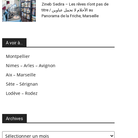
Zineb Sedira – Les rêves n’ont pas de
titre / الأحلام لا تحمل عناوين au
Panorama de la Friche, Marseille
A voir à…
Montpellier
Nimes – Arles – Avignon
Aix – Marseille
Sète – Sérignan
Lodève – Rodez
Archives
Archives