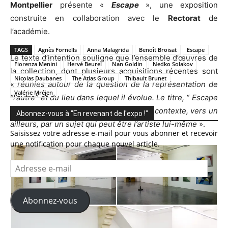
Montpellier
présente «
Escape
», une exposition
construite en collaboration avec le
Rectorat
de
l’académie.
TAGS
Agnès Fornells
Anna Malagrida
Benoît Broisat
Escape
Le texte d’intention souligne que l’ensemble d’œuvres de
Fiorenza Menini
Hervé Beurel
Nan Goldin
Nedko Solakov
la collection, dont plusieurs acquisitions récentes sont
Nicolas Daubanes
The Atlas Group
Thibault Brunet
«
réunies autour de la question de la représentation de
Valérie Mréjen
“l’autre” et du lieu dans lequel il évolue. Le titre, “ Escape
”, suggère la recherche d’une sortie du contexte, vers un
Abonnez-vous à "En revenant de l'expo !"
ailleurs, par un sujet qui peut être l’artiste lui-même
».
Saisissez votre adresse e-mail pour vous abonner et recevoir
une notification pour chaque nouvel article.
Adresse
e-
mail
Abonnez-vous