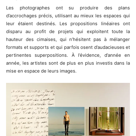
Les photographes ont su produire des plans
d’accrochages précis, utilisant au mieux les espaces qui
leur étaient destinés. Les propositions linéaires ont
disparu au profit de projets qui exploitent toute la
Lee-Marie Sadek, « I Kiss Holes for the Bullets » - Boutographies 2018 au Pavillon
hauteur des cimaises, qui n’hésitent pas à mélanger
Populaire
formats et supports et qui parfois osent d’audacieuses et
pertinentes superpositions. À l’évidence, d’année en
année, les artistes sont de plus en plus investis dans la
mise en espace de leurs images.
Camille Gharbi, « Lieux de vie » - Boutographies 2018 au Pavillon Populaire