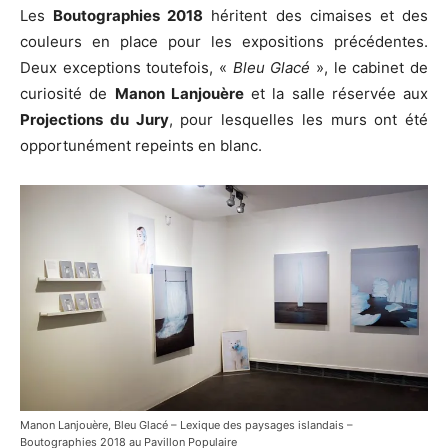
Les
Boutographies 2018
héritent des cimaises et des
couleurs en place pour les expositions précédentes.
Carlo Lombardi, « Dead Sea » - Boutographies 2018 au Pavillon Populaire
Deux exceptions toutefois, «
Bleu Glacé
», le cabinet de
curiosité de
Manon Lanjouère
et la salle réservée aux
Projections du Jury
, pour lesquelles les murs ont été
opportunément repeints en blanc.
Philippe Leroux, « Brassage » - Boutographies 2018 au Pavillon Populairea
Manon Lanjouère, Bleu Glacé – Lexique des paysages islandais –
Boutographies 2018 au Pavillon Populaire