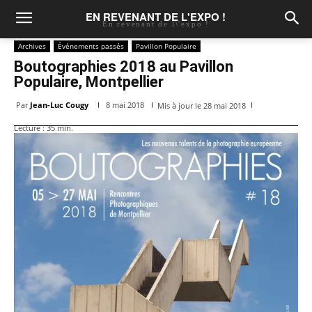
EN REVENANT DE L'EXPO !
En revenant de l\'expo !
Archives
Événements passés
Pavillon Populaire
Boutographies 2018 au Pavillon
Populaire, Montpellier
Par
Jean-Luc Cougy
8 mai 2018
Mis à jour le
28 mai 2018
Lecture :
35
min.