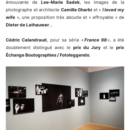
émouvante de
Lee-Marie Sadek
, les images de la
photographe et architecte
Camille Gharbi
et «
I loved my
wife
», une proposition très aboutie et « effroyable » de
Dieter de Lathauwer, « I loved my wife » - Boutographies 2018 au Pavillon
Dieter de Lathauwer
…
Populaire
Cédric Calandraud
, pour sa série «
France 98
», a été
doublement distingué avec le
prix du Jury
et le
prix
Échange Boutographies / Fotoleggendo
.
Florence Iff, « 67P » - Boutographies 2018 au Pavillon Populaire