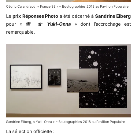
Cédric Calandraud, « France 98 » – Boutographies 2018 au Pavillon Populaire
Le
prix Réponses Photo
a été décerné à
Sandrine Elberg
pour «
雪 女 Yuki-Onna
» dont l’accrochage est
remarquable.
Cédric Calandraud, « France 98 » - Boutographies 2018 au Pavillon Populaire
Sandrine Elberg, « Yuki-Onna » – Boutographies 2018 au Pavillon Populaire
Hanna Rast , « Pine Needles » - Boutographies 2018 au Pavillon Populaire
La sélection officielle :