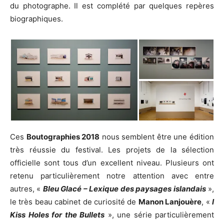
du photographe. Il est complété par quelques repères
Sandrine Elberg, « Yuki-Onna » - Boutographies 2018 au Pavillon Populaire
biographiques.
Manon Lanjouère, Bleu Glacé - Lexique des paysages islandais - Boutographies
Ces
Boutographies 2018
nous semblent être une édition
2018 au Pavillon Populaire
très réussie du festival. Les projets de la sélection
officielle sont tous d’un excellent niveau. Plusieurs ont
retenu particulièrement notre attention avec entre
autres, «
Bleu Glacé – Lexique des paysages islandais
»,
le très beau cabinet de curiosité de
Manon Lanjouère
, «
I
Kiss Holes for the Bullets
», une série particulièrement