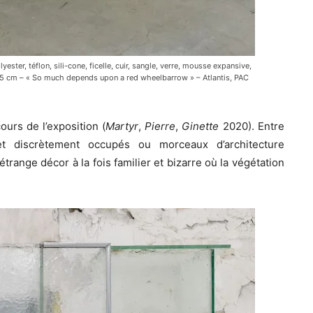
ester, téflon, sili-cone, ficelle, cuir, sangle, verre, mousse expansive,
x 25 cm – « So much depends upon a red wheelbarrow » – Atlantis, PAC
ours de l’exposition (
Martyr
,
Pierre
,
Ginette
2020). Entre
et discrètement occupés ou morceaux d’architecture
trange décor à la fois familier et bizarre où la végétation