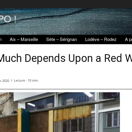
PO !
n
Aix – Marseille
Sète – Sérignan
Lodève – Rodez
A p
 Much Depends Upon a Red W
Lecture :
10
min.
e 2020