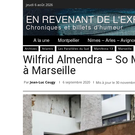
jeudi 6 août 2026
EN REVENANT DE L'EX
Chroniques et billets d'humeur
A la une
Montpellier
Nimes – Arles – Avigno
Archives
Atlantis
Les Parallèles du Sud
Manifesta 13
Marseille
Wilfrid Almendra – So
à Marseille
Par
Jean-Luc Cougy
6 septembre 2020
Mis à jour le
30 novembr