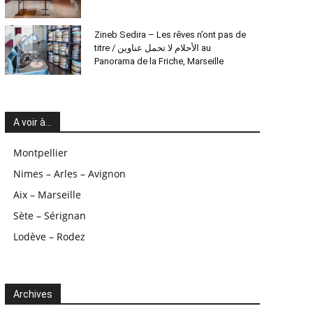
Zineb Sedira – Les rêves n’ont pas de
titre / الأحلام لا تحمل عناوين au
Panorama de la Friche, Marseille
A voir à…
Montpellier
Nimes – Arles – Avignon
Aix – Marseille
Sète – Sérignan
Lodève – Rodez
Archives