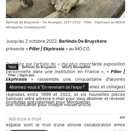
Berlinde De Bruyckere - Tre Arcangeli, 2021-2022 - Piller - Ekphrasis au MOCO
Montpellier Contemporain
Jusqu’au 2 octobre 2022,
Berlinde De Bruyckere
présente «
Piller | Ekphrasis
» au MO.CO.
Qualifiée par l’artiste de «
ma plus importante exposition
TAGS
Berlinde De Bruyckere
MOCO Montpellier
personnelle dans une institution en France
», «
Piller |
Piller | Ekphrasis
Ekphrasis
» rassemble une cinquantaine d’œuvres
(sculptures, installations, dessins, aquarelles et collages)
Abonnez-vous à "En revenant de l'expo !"
réalisées entre 1999 et 2022, et six nouvelles pièces
Saisissez votre adresse e-mail pour vous abonner et recevoir
produites spécialement pour Montpellier.
une notification pour chaque nouvel article.
Adresse
Le choix des œuvres, leur accrochage et leur mise en
e-
espace sont le fruit d’une étroite collaboration entre
mail