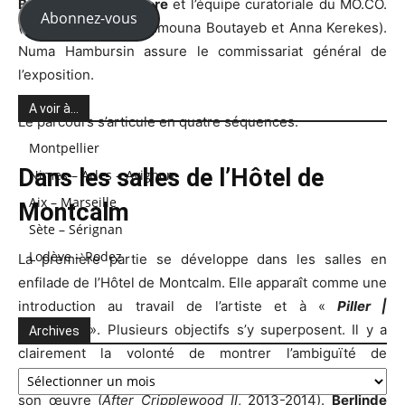
Berlinde De Bruyckere
et l’équipe curatoriale du MO.CO.
Abonnez-vous
(Vincent Honoré, Rahmouna Boutayeb et Anna Kerekes).
Numa Hambursin assure le commissariat général de
l’exposition.
A voir à…
Le parcours s’articule en quatre séquences.
Montpellier
Dans les salles de l’Hôtel de
Nimes – Arles – Avignon
Aix – Marseille
Montcalm
Sète – Sérignan
Lodève – Rodez
La première partie se développe dans les salles en
enfilade de l’Hôtel de Montcalm. Elle apparaît comme une
introduction au travail de l’artiste et à «
Piller |
Ekphrasis
». Plusieurs objectifs s’y superposent. Il y a
Archives
clairement la volonté de montrer l’ambiguïté de
Archives
l’hybridation entre le végétal, l’humain et l’animal dans
son œuvre (
After Cripplewood II
, 2013-2014).
Berlinde