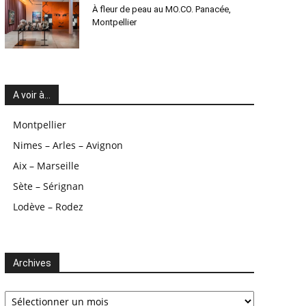
À fleur de peau au MO.CO. Panacée,
Montpellier
A voir à…
Montpellier
Nimes – Arles – Avignon
Aix – Marseille
Sète – Sérignan
Lodève – Rodez
Archives
Archives