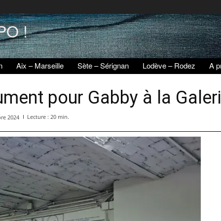
PO !
n
Aix – Marseille
Sète – Sérignan
Lodève – Rodez
A p
ent pour Gabby à la Galerie
Lecture :
20
min.
re 2024