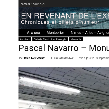
samedi 8 août 2026
EN REVENANT DE L'EX
Chroniques et billets d'humeur
A la une
Montpellier
Nimes – Arles – Avigno
Archives
Galerie Territoires Partagés
Marseille
Pascal Navarro – Monum
Par
Jean-Luc Cougy
11 septembre 2024
Mis à jour le
30 septemb