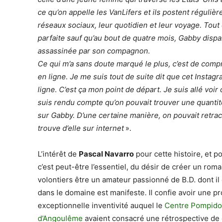
ce qu’on appelle les VanLifers et ils postent réguliè
réseaux sociaux, leur quotidien et leur voyage. Tou
parfaite sauf qu’au bout de quatre mois, Gabby dispar
assassinée par son compagnon.
Ce qui m’a sans doute marqué le plus, c’est de comp
en ligne. Je me suis tout de suite dit que cet Inst
ligne. C’est ça mon point de départ. Je suis allé voir 
suis rendu compte qu’on pouvait trouver une quanti
sur Gabby. D’une certaine manière, on pouvait retrace
trouve d’elle sur internet
».
L’intérêt de
Pascal Navarro
pour cette histoire, et p
c’est peut-être l’essentiel, du désir de créer un roma
volontiers être un amateur passionné de B.D. dont il
dans le domaine est manifeste. Il confie avoir une p
exceptionnelle inventivité auquel le
Centre Pompid
d’Angoulême
avaient consacré une rétrospective de 