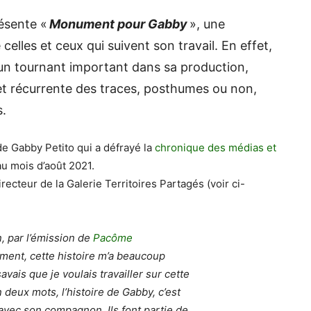
ésente «
Monument pour Gabby
», une
celles et ceux qui suivent son travail. En effet,
un tournant important dans sa production,
et récurrente des traces, posthumes ou non,
s.
de Gabby Petito qui a défrayé la
chronique des médias et
au mois d’août 2021.
cteur de la Galerie Territoires Partagés (voir ci-
n, par l’émission de
Pacôme
ment, cette histoire m’a beaucoup
avais que je voulais travailler sur cette
 deux mots, l’histoire de Gabby, c’est
avec son compagnon. Ils font partie de