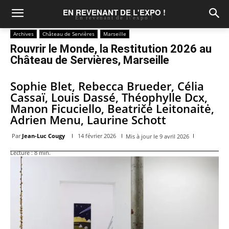
EN REVENANT DE L'EXPO !
En revenant de l\'expo !
Archives
Château de Servières
Marseille
Rouvrir le Monde, la Restitution 2026 au
Château de Servières, Marseille
Sophie Blet, Rebecca Brueder, Célia
Cassaï, Louis Dassé, Théophylle Dcx,
Manon Ficuciello, Beatričė Leitonaitė,
Adrien Menu, Laurine Schott
Par
Jean-Luc Cougy
14 février 2026
Mis à jour le
9 avril 2026
Lecture :
8
min.