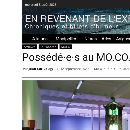
mercredi 5 août 2026
EN REVENANT DE L'EX
Chroniques et billets d'humeur
A la une
Montpellier
Nimes – Arles – Avigno
Archives
La Panacée
MOCO
Possédé·e·s au MO.CO
Par
Jean-Luc Cougy
12 septembre 2020
Mis à jour le
3 juin 2021