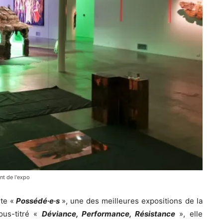
nt de l'expo
te «
Possédé·e·s
», une des meilleures expositions de la
ous-titré «
Déviance, Performance, Résistance
», elle