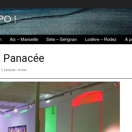
PO !
n
Aix – Marseille
Sète – Sérignan
Lodève – Rodez
A p
. Panacée
Lecture :
4
min.