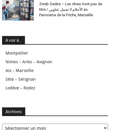
Zineb Sedira – Les rêves n’ont pas de
titre / الأحلام لا تحمل عناوين au
Panorama de la Friche, Marseille
A voir à…
Montpellier
Nimes – Arles – Avignon
Aix – Marseille
Sète – Sérignan
Lodève – Rodez
Archives
Archives