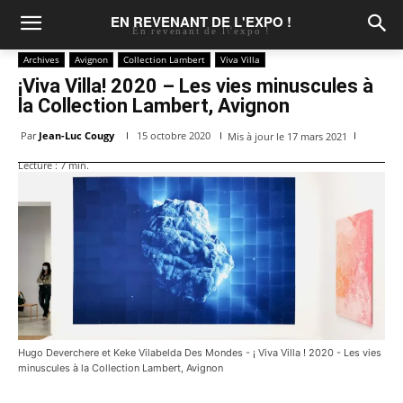
EN REVENANT DE L'EXPO !
En revenant de l\'expo !
Archives
Avignon
Collection Lambert
Viva Villa
¡Viva Villa! 2020 – Les vies minuscules à
la Collection Lambert, Avignon
Par
Jean-Luc Cougy
15 octobre 2020
Mis à jour le
17 mars 2021
Lecture :
7
min.
Hugo Deverchere et Keke Vilabelda Des Mondes - ¡ Viva Villa ! 2020 - Les vies
minuscules à la Collection Lambert, Avignon