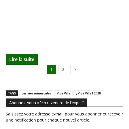
Lire la suite
1
2
TAGS
Les vies minuscules
Viva Villa
¡ Viva Villa ! 2020
Abonnez-vous à "En revenant de l'expo !"
Saisissez votre adresse e-mail pour vous abonner et recevoir
une notification pour chaque nouvel article.