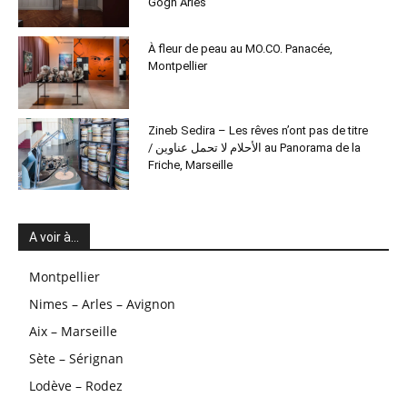
Gogh Arles
À fleur de peau au MO.CO. Panacée,
Montpellier
Zineb Sedira – Les rêves n’ont pas de titre
/ الأحلام لا تحمل عناوين au Panorama de la
Friche, Marseille
A voir à…
Montpellier
Nimes – Arles – Avignon
Aix – Marseille
Sète – Sérignan
Lodève – Rodez