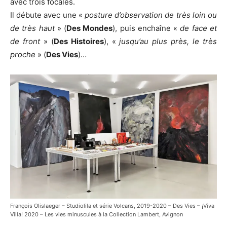
avec trois focales.
Il débute avec une «
posture d’observation de très loin ou
de très haut
» (
Des Mondes
), puis enchaîne «
de face et
de front
» (
Des Histoires
), «
jusqu’au plus près, le très
proche
» (
Des Vies
)…
François Olislaeger – Studiolila et série Volcans, 2019-2020 – Des Vies – ¡Viva
Villa! 2020 – Les vies minuscules à la Collection Lambert, Avignon