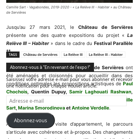
Camille Sart - Vagabondes, 2019-2020 - « La Relève III - Habiter » au Château
de Servières
Jusqu’au 27 mars 2021, le
Château de Servières
présente une des quatre expositions du projet «
La
Relève III – Habiter
» dans le cadre du
Festival Parallèle
11
.
TAGS
Château de Servières
La Relève III
La Relève III - Habiter
Les espaces d’exposition du
Château de Servières
ont
Abonnez-vous à "En revenant de l'expo !"
été aménagés et cloisonnés pour accueillir dans des
Saisissez votre adresse e-mail pour vous abonner et recevoir
conditions optimales les propositions artistiques de
Paul
une notification pour chaque nouvel article.
Chochois
, Quentin Dupuy,
Samir Laghouati Rashwan
,
Adresse
Maeline Li
,
Lucian Moriyama
,
Alexandre Nicolle
,
Camille
e-
Sart
,
Marina Smorodinova
et
Antoine Verdelle
.
mail
Abonnez-vous
À la manière d’une visite d’appartement, le parcours
s’articule avec cohérence et à-propos. Des changements