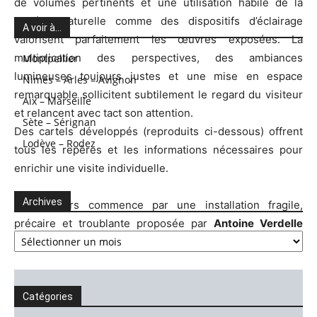
de volumes pertinents et une utilisation habile de la
lumière naturelle comme des dispositifs d’éclairage
A voir à…
valorisent parfaitement les œuvres exposées. La
multiplication des perspectives, des ambiances
Montpellier
lumineuses toujours justes et une mise en espace
Nimes – Arles – Avignon
remarquable sollicitent subtilement le regard du visiteur
Aix – Marseille
et relancent avec tact son attention.
Sète – Sérignan
Des cartels développés (reproduits ci-dessous) offrent
Lodève – Rodez
tous les repères et les informations nécessaires pour
enrichir une visite individuelle.
Archives
Le parcours commence par une installation fragile,
précaire et troublante proposée par
Antoine Verdelle
Archives
(
Squatter le 7 rue François Barbini 13003
, 2020).
Catégories