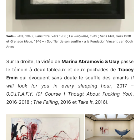
Wols
–
Tête
, 1943 ;
Sans titre
, vers 1938 ;
La Turquoise
, 1949 ;
Sans titre
, vers 1938
et
Grenade bleue
, 1946 – « Souffler de son souffle » à la Fondation Vincent van Gogh
Arles
Sur la droite, la vidéo de
Marina Abramovic & Ulay
passe
le témoin à deux tableaux et deux pochades de
Tracey
Emin
qui évoquent sans doute le souffle des amants (
I
will look for you in every sleeping hour
, 2017 –
0.C.I.T.A.F.Y. (0f Course I Thougt About Fucking You)
,
2016-2018 ;
The Falling
, 2016 et
Take it
, 2016).