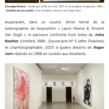
Giuseppe Penone
–
Studio per soffio di creta
, 1977 et
Un progetto di sguardo
, 1994 –
«
Souffler de son souffle
» à la Fondation Vincent van Gogh Arles
Auparavant, dans un couloir étroit hérité de la
scénographie de l’exposition «
Laura Owens & Vincent
Van Gogh
», le parcours confronte trois toiles de
Jutta
Koether
(
Untitled
, 1988 ;
Souveraine N° 5 (after Peaches)
et
UnpHotographable
, 2021) à quatre dessins de
Asger
Jorn
réalisés en 1968 en soutien aux étudiants.