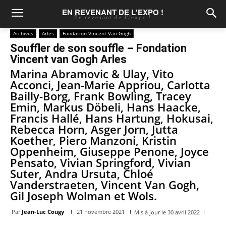
EN REVENANT DE L'EXPO !
En revenant de l\'expo !
Archives
Arles
Fondation Vincent Van Gogh
Souffler de son souffle – Fondation
Vincent van Gogh Arles
Marina Abramovic & Ulay, Vito
Acconci, Jean-Marie Appriou, Carlotta
Bailly-Borg, Frank Bowling, Tracey
Emin, Markus Döbeli, Hans Haacke,
Francis Hallé, Hans Hartung, Hokusai,
Rebecca Horn, Asger Jorn, Jutta
Koether, Piero Manzoni, Kristin
Oppenheim, Giuseppe Penone, Joyce
Pensato, Vivian Springford, Vivian
Suter, Andra Ursuta, Chloé
Vanderstraeten, Vincent Van Gogh,
Gil Joseph Wolman et Wols.
Par
Jean-Luc Cougy
21 novembre 2021
Mis à jour le
30 avril 2022