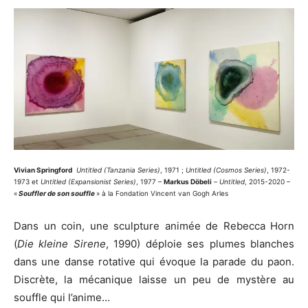
Vivian Springford
Untitled (Tanzania Series)
, 1971 ;
Untitled (Cosmos Series)
, 1972-
1973 et
Untitled (Expansionist Series)
, 1977 –
Markus Döbeli
–
Untitled
, 2015-2020 –
«
Souffler de son souffle
» à la Fondation Vincent van Gogh Arles
Dans un coin, une sculpture animée de Rebecca Horn
(
Die kleine Sirene
, 1990) déploie ses plumes blanches
dans une danse rotative qui évoque la parade du paon.
Discrète, la mécanique laisse un peu de mystère au
souffle qui l’anime…