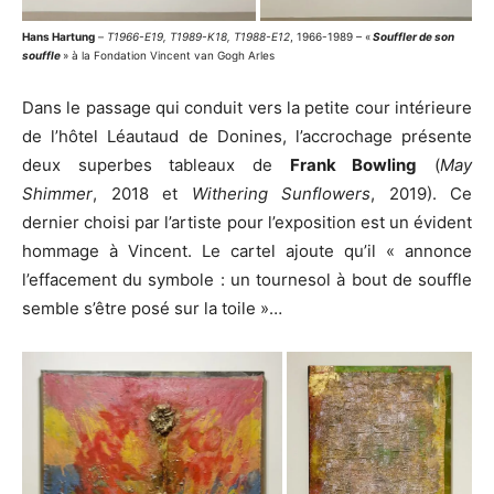
Hans Hartung
–
T1966-E19, T1989-K18, T1988-E12
, 1966-1989 – «
Souffler de son
souffle
» à la Fondation Vincent van Gogh Arles
Dans le passage qui conduit vers la petite cour intérieure
de l’hôtel Léautaud de Donines, l’accrochage présente
deux superbes tableaux de
Frank Bowling
(
May
Shimmer
, 2018 et
Withering Sunflowers
, 2019). Ce
dernier choisi par l’artiste pour l’exposition est un évident
hommage à Vincent. Le cartel ajoute qu’il « annonce
l’effacement du symbole : un tournesol à bout de souffle
semble s’être posé sur la toile »…