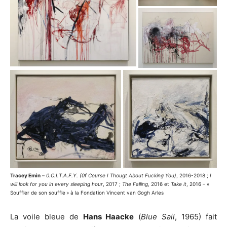
Tracey Emin
–
0.C.I.T.A.F.Y. (0f Course I Thougt About Fucking You)
, 2016-2018 ;
I
will look for you in every sleeping hour
, 2017 ;
The Falling
, 2016 et
Take it
, 2016 – «
Souffler de son souffle » à la Fondation Vincent van Gogh Arles
La voile bleue de
Hans Haacke
(
Blue Sail
, 1965) fait