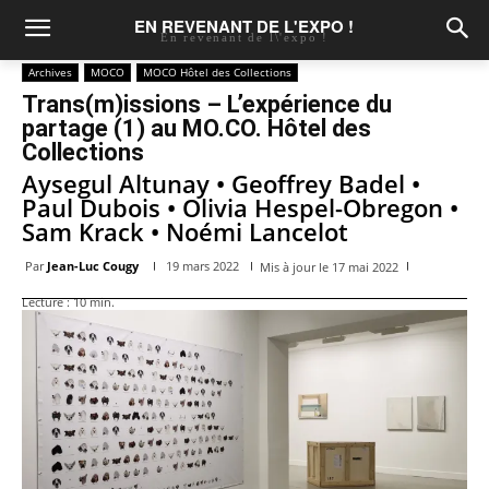
EN REVENANT DE L'EXPO !
En revenant de l\'expo !
Archives
MOCO
MOCO Hôtel des Collections
Trans(m)issions – L’expérience du
partage (1) au MO.CO. Hôtel des
Collections
Aysegul Altunay • Geoffrey Badel •
Paul Dubois • Olivia Hespel-Obregon •
Sam Krack • Noémi Lancelot
Par
Jean-Luc Cougy
19 mars 2022
Mis à jour le
17 mai 2022
Lecture :
10
min.