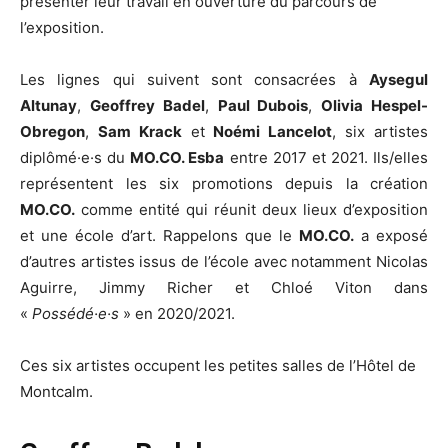
présenter leur travail en ouverture du parcours de
l’exposition.
Les lignes qui suivent sont consacrées à
Aysegul
Altunay
,
Geoffrey Badel
,
Paul Dubois
,
Olivia Hespel-
Obregon
,
Sam Krack
et
Noémi Lancelot
, six artistes
diplômé·e·s du
MO.CO. Esba
entre 2017 et 2021. Ils/elles
représentent les six promotions depuis la création
MO.CO.
comme entité qui réunit deux lieux d’exposition
et une école d’art. Rappelons que le
MO.CO.
a exposé
d’autres artistes issus de l’école avec notamment Nicolas
Aguirre, Jimmy Richer et Chloé Viton dans
«
Possédé·e·s
» en 2020/2021.
Ces six artistes occupent les petites salles de l’Hôtel de
Montcalm.