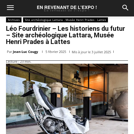
EN REVENANT DE L'EXPO !
En revenant de l\'expo !
Archives
Site archéologique Lattara - Musée Henri Prades - Lattes
Léo Fourdrinier – Les historiens du futur
– Site archéologique Lattara, Musée
Henri Prades à Lattes
Par
Jean-Luc Cougy
5 février 2025
Mis à jour le
3 juillet 2025
Lecture :
23
min.