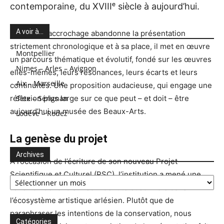
contemporaine, du XVIIIᵉ siècle à aujourd’hui.
A voir à…
Ce nouvel accrochage abandonne la présentation
strictement chronologique et à sa place, il met en œuvre
Montpellier
un parcours thématique et évolutif, fondé sur les œuvres
Nimes – Arles – Avignon
elles-mêmes, leurs résonances, leurs écarts et leurs
Aix – Marseille
continuités. Une proposition audacieuse, qui engage une
réflexion plus large sur ce que peut – et doit – être
Sète – Sérignan
aujourd’hui un musée des Beaux-Arts.
Lodève – Rodez
La genèse du projet
Archives
À l’occasion de l’écriture de son nouveau Projet
Archives
Scientifique et Culturel (PSC), l’institution a mené une
réflexion de fond sur son identité et son rôle dans
l’écosystème artistique arlésien. Plutôt que de
paraphraser les intentions de la conservation, nous
Catégories