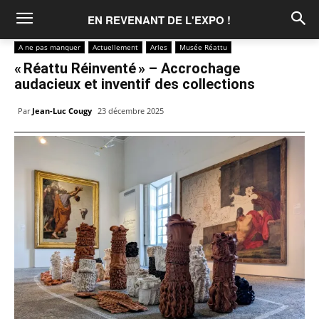
EN REVENANT DE L'EXPO !
A ne pas manquer
Actuellement
Arles
Musée Réattu
« Réattu Réinventé » – Accrochage
audacieux et inventif des collections
Par
Jean-Luc Cougy
23 décembre 2025