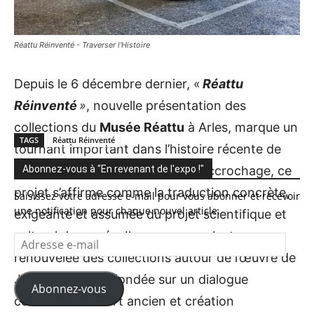
Réattu Réinventé - Traverser l'Histoire
Depuis le 6 décembre dernier, «
Réattu
Réinventé
»
, nouvelle présentation des
collections du
Musée Réattu
à Arles, marque un
TAGS
Réattu Réinventé
tournant important dans l’histoire récente de
l’institution. Loin d’un simple ré-accrochage, ce
Abonnez-vous à "En revenant de l'expo !"
projet s’affirme comme la traduction concrète,
Saisissez votre adresse e-mail pour vous abonner et recevoir
une notification pour chaque nouvel article.
exigeante et assumée du projet scientifique et
culturel du musée. Il propose une lecture
Adresse
e-
renouvelée des collections autour de l’œuvre de
mail
Jacques Réattu, fondée sur un dialogue
Abonnez-vous
constant entre art ancien et création