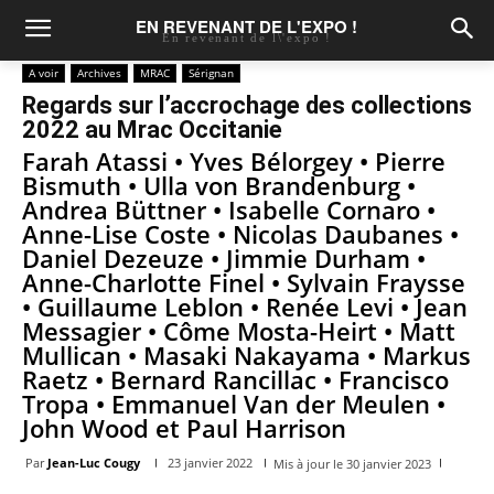
EN REVENANT DE L'EXPO !
En revenant de l\'expo !
A voir
Archives
MRAC
Sérignan
Regards sur l’accrochage des collections
2022 au Mrac Occitanie
Farah Atassi • Yves Bélorgey • Pierre
Bismuth • Ulla von Brandenburg •
Andrea Büttner • Isabelle Cornaro •
Anne-Lise Coste • Nicolas Daubanes •
Daniel Dezeuze • Jimmie Durham •
Anne-Charlotte Finel • Sylvain Fraysse
• Guillaume Leblon • Renée Levi • Jean
Messagier • Côme Mosta-Heirt • Matt
Mullican • Masaki Nakayama • Markus
Raetz • Bernard Rancillac • Francisco
Tropa • Emmanuel Van der Meulen •
John Wood et Paul Harrison
Par
Jean-Luc Cougy
23 janvier 2022
Mis à jour le
30 janvier 2023